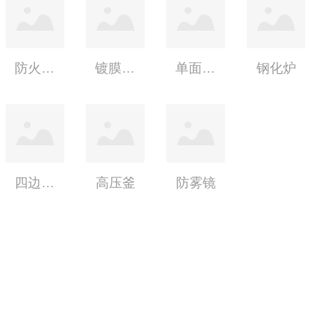
防火玻璃
镀膜玻璃
单面透视玻璃
钢化炉
四边磨连线
高压釜
防雾镜